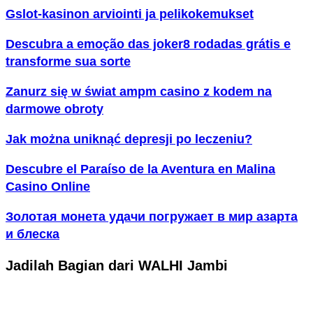
Gslot-kasinon arviointi ja pelikokemukset
Descubra a emoção das joker8 rodadas grátis e
transforme sua sorte
Zanurz się w świat ampm casino z kodem na
darmowe obroty
Jak można uniknąć depresji po leczeniu?
Descubre el Paraíso de la Aventura en Malina
Casino Online
Золотая монета удачи погружает в мир азарта
и блеска
Jadilah Bagian dari WALHI Jambi