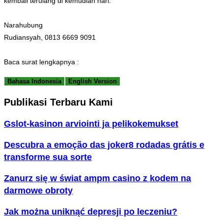
kembali terulang di kemudian hari.
Narahubung
Rudiansyah, 0813 6669 9091
Baca surat lengkapnya :
Bahasa Indonesia
English Version
Publikasi Terbaru Kami
Gslot-kasinon arviointi ja pelikokemukset
Descubra a emoção das joker8 rodadas grátis e
transforme sua sorte
Zanurz się w świat ampm casino z kodem na
darmowe obroty
Jak można uniknąć depresji po leczeniu?