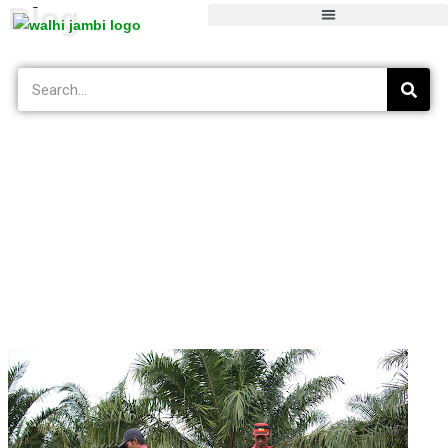
Blog
Home
>
Tak Berkategori
>
Advokasi konflik Masyarakat Karang Mendapo dan PT. KDA