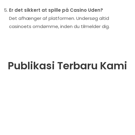
Er det sikkert at spille på Casino Uden?
Det afhænger af platformen. Undersøg altid
casinoets omdømme, inden du tilmelder dig.
Publikasi Terbaru Kami