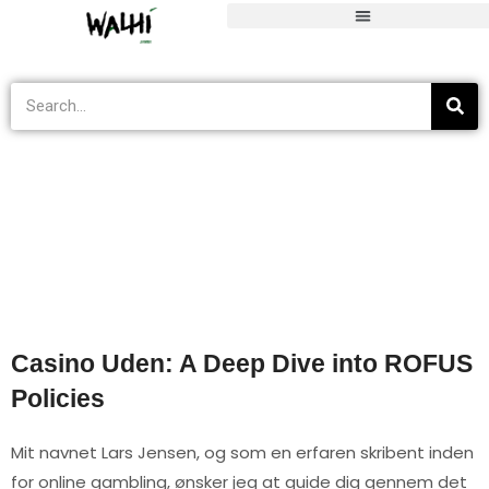
Blog
>
review
>
Casino Uden: A Deep Dive into ROFUS Policies
Casino Uden: A Deep Dive into ROFUS
Policies
Mit navnet Lars Jensen, og som en erfaren skribent inden
for online gambling, ønsker jeg at guide dig gennem det