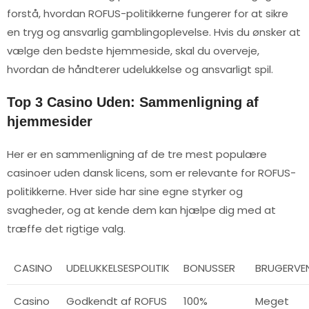
forstå, hvordan ROFUS-politikkerne fungerer for at sikre
en tryg og ansvarlig gamblingoplevelse. Hvis du ønsker at
vælge den bedste hjemmeside, skal du overveje,
hvordan de håndterer udelukkelse og ansvarligt spil.
Top 3 Casino Uden: Sammenligning af
hjemmesider
Her er en sammenligning af de tre mest populære
casinoer uden dansk licens, som er relevante for ROFUS-
politikkerne. Hver side har sine egne styrker og
svagheder, og at kende dem kan hjælpe dig med at
træffe det rigtige valg.
CASINO
UDELUKKELSESPOLITIK
BONUSSER
BRUGERVE
Casino
Godkendt af ROFUS
100%
Meget