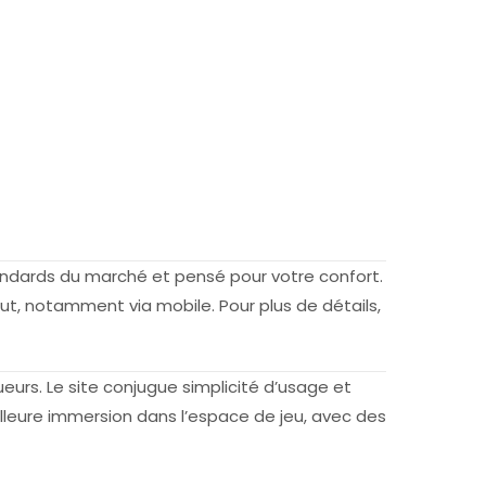
andards du marché et pensé pour votre confort.
ut, notamment via mobile. Pour plus de détails,
urs. Le site conjugue simplicité d’usage et
illeure immersion dans l’espace de jeu, avec des