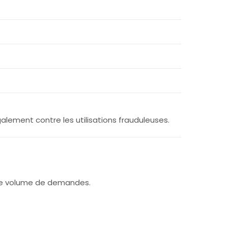
alement contre les utilisations frauduleuses.
n le volume de demandes.