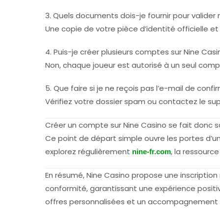
3. Quels documents dois-je fournir pour valide
Une copie de votre pièce d’identité officielle et 
4. Puis-je créer plusieurs comptes sur Nine Casi
Non, chaque joueur est autorisé à un seul compt
5. Que faire si je ne reçois pas l’e-mail de confi
Vérifiez votre dossier spam ou contactez le supp
Créer un compte sur Nine Casino se fait donc s
Ce point de départ simple ouvre les portes d’un
explorez régulièrement
, la ressource
nine-fr.com
En résumé, Nine Casino propose une inscription 
conformité, garantissant une expérience positiv
offres personnalisées et un accompagnement 