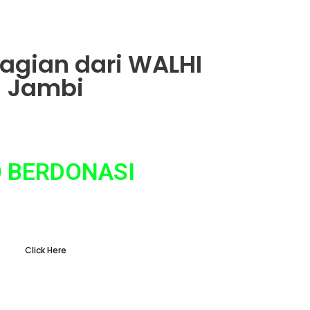
Bagian dari WALHI
Jambi
 BERDONASI
g sepele dalam gerakan penyelamatan
lingkungan
Click Here