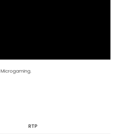
 Microgaming.
RTP