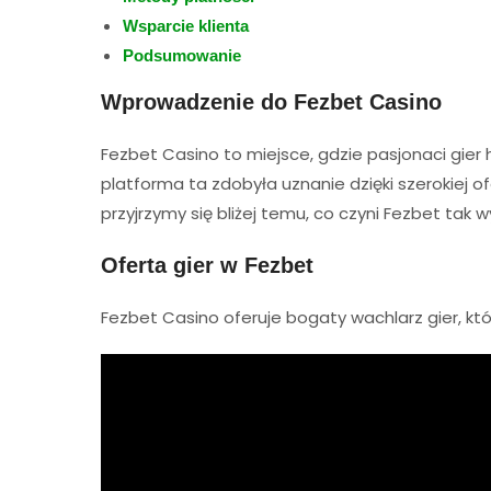
Wsparcie klienta
Podsumowanie
Wprowadzenie do Fezbet Casino
Fezbet Casino to miejsce, gdzie pasjonaci gi
platforma ta zdobyła uznanie dzięki szerokiej
przyjrzymy się bliżej temu, co czyni Fezbet ta
Oferta gier w Fezbet
Fezbet Casino oferuje bogaty wachlarz gier, kt