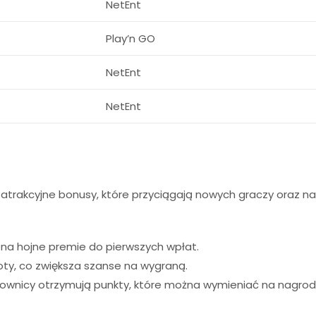
NetEnt
Play’n GO
NetEnt
NetEnt
trakcyjne bonusy, które przyciągają nowych graczy oraz nag
na hojne premie do pierwszych wpłat.
oty, co zwiększa szanse na wygraną.
kownicy otrzymują punkty, które można wymieniać na nagrod