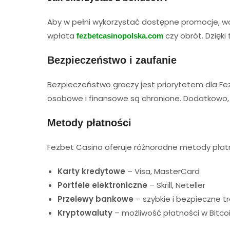
Aby w pełni wykorzystać dostępne promocje, wa
wpłata
czy obrót. Dzięk
fezbetcasinopolska.com
Bezpieczeństwo i zaufanie
Bezpieczeństwo graczy jest priorytetem dla Fe
osobowe i finansowe są chronione. Dodatkowo, F
Metody płatności
Fezbet Casino oferuje różnorodne metody płatn
Karty kredytowe
– Visa, MasterCard
Portfele elektroniczne
– Skrill, Neteller
Przelewy bankowe
– szybkie i bezpieczne t
Kryptowaluty
– możliwość płatności w Bitcoi