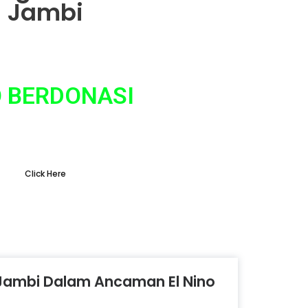
Jambi
 BERDONASI
g sepele dalam gerakan penyelamatan
lingkungan
Click Here
si Jambi Dalam Ancaman El Nino