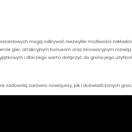
er hazardowych mogą odkrywać niezwykłe możliwości zakład
 ofercie gier, atrakcyjnym bonusom oraz innowacyjnym rozwi
k wyjątkowym i dlaczego warto dołączyć do grona jego użytko
óre zadowolą zarówno nowicjuszy, jak i doświadczonych gracz