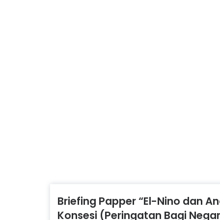
Briefing Papper “El-Nino dan A
Konsesi (Peringatan Bagi Nega