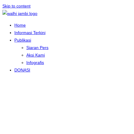
Skip to content
Home
Informasi Terkini
Publikasi
Siaran Pers
Aksi Kami
Infografis
DONASI