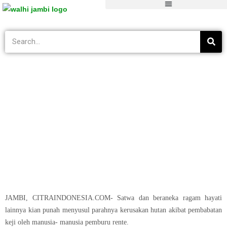
Blog
>
Tak Berkategori
>
Hutan Jambi Rusak Raja Hutan Balas Dendam
JAMBI, CITRAINDONESIA.COM- Satwa dan beraneka ragam hayati
lainnya kian punah menyusul parahnya kerusakan hutan akibat pembabatan
keji oleh manusia- manusia pemburu rente.