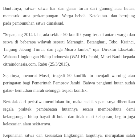
Buntutnya, satwa- satwa liar dan ganas turun dari gunung atau hutan,
memasuki area perkampungan. Warga heboh. Ketakutan- dan berujung
pada pembunuhan satwa dimaksud.
“Sepanjang 2014 lalu, ada sekitar 50 konflik yang terjadi antara warga dan
satwa di beberapa wilayah seperti Merangin, Batanghari, Tebo, Kerinci,
Tanjung Jabung Timur, dan juga Muaro Jambi,” ujar Direktur Eksekutif
Wahana Lingkungan Hidup Indonesia (WALHI) Jambi, Musri Nauli kepada
citraindonesia.com, Rabu (25/3/2015).
Sejatinya, menurut Musri, tragedi 50 konflik itu menjadi warning atau
peringatan bagi Pemerintah Pemprov Jambi. Bahwa penghuni hutan sudah
galau- kemudian marah sehingga terjadi konflik.
Bertolak dari peristiwa memilukan itu, maka sudah sepantasnya dihentikan
segala praktek pembabatan hutannya secara membabibuta demi
kelangsungan hidup hayati di hutan dan tidak mati kelaparan, begitu juga
kelestarian alam sekitarnya.
Kepunahan satwa dan kerusakan lingkungan lanjutnya, merupakan salah