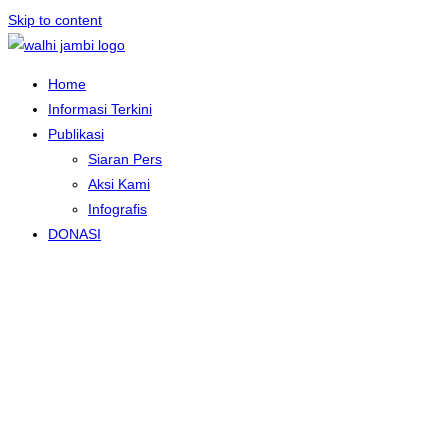
Skip to content
Home
Informasi Terkini
Publikasi
Siaran Pers
Aksi Kami
Infografis
DONASI