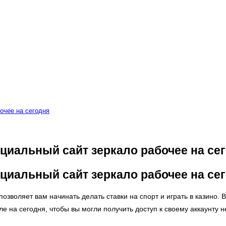
очее на сегодня
ициальный сайт зеркало рабочее на се
ициальный сайт зеркало рабочее на се
позволяет вам начинать делать ставки на спорт и играть в казино.
е на сегодня, чтобы вы могли получить доступ к своему аккаунту 