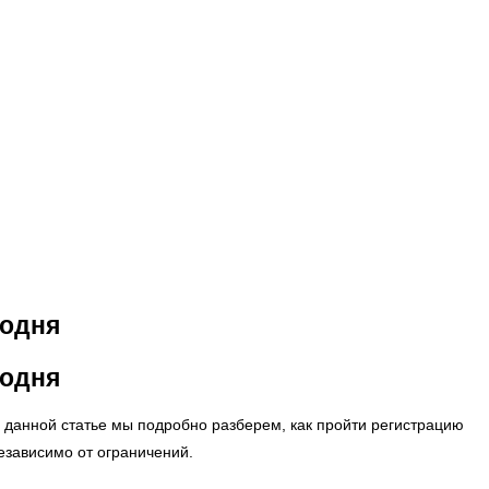
годня
годня
 В данной статье мы подробно разберем, как пройти регистрацию
независимо от ограничений.