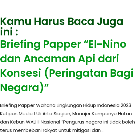
Kamu Harus Baca Juga
ini :
Briefing Papper “El-Nino
dan Ancaman Api dari
Konsesi (Peringatan Bagi
Negara)”
Briefing Papper Wahana Lingkungan Hidup Indonesia 2023
Kutipan Media 1.Uli Arta Siagian, Manajer Kampanye Hutan
dan Kebun WALHI Nasional “Pengurus negara ini tidak boleh
terus membebani rakyat untuk mitigasi dan...