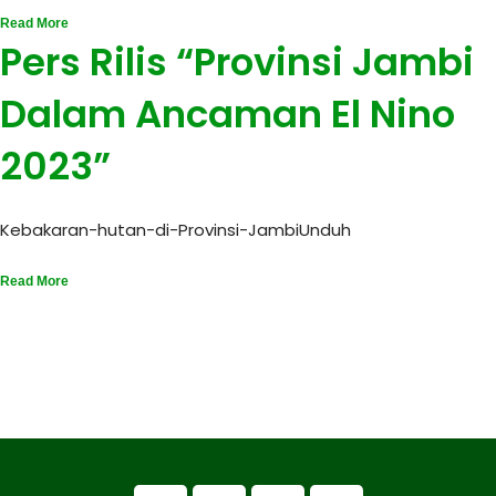
Read More
Pers Rilis “Provinsi Jambi
Dalam Ancaman El Nino
2023”
Kebakaran-hutan-di-Provinsi-JambiUnduh
Read More