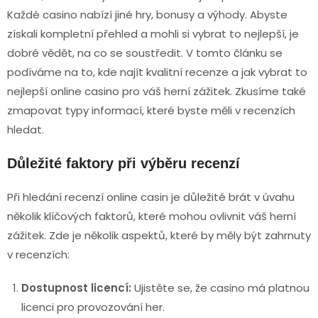
Každé casino nabízí jiné hry, bonusy a výhody. Abyste
získali kompletní přehled a mohli si vybrat to nejlepší, je
dobré vědět, na co se soustředit. V tomto článku se
podíváme na to, kde najít kvalitní recenze a jak vybrat to
nejlepší online casino pro váš herní zážitek. Zkusíme také
zmapovat typy informací, které byste měli v recenzích
hledat.
Důležité faktory při výběru recenzí
Při hledání recenzí online casin je důležité brát v úvahu
několik klíčových faktorů, které mohou ovlivnit váš herní
zážitek. Zde je několik aspektů, které by měly být zahrnuty
v recenzích:
Dostupnost licencí:
Ujistěte se, že casino má platnou
licenci pro provozování her.