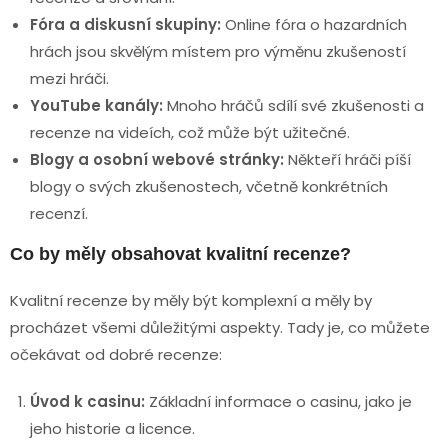
Fóra a diskusní skupiny:
Online fóra o hazardních
hrách jsou skvělým místem pro výměnu zkušeností
mezi hráči.
YouTube kanály:
Mnoho hráčů sdílí své zkušenosti a
recenze na videích, což může být užitečné.
Blogy a osobní webové stránky:
Někteří hráči píší
blogy o svých zkušenostech, včetně konkrétních
recenzí.
Co by měly obsahovat kvalitní recenze?
Kvalitní recenze by měly být komplexní a měly by
procházet všemi důležitými aspekty. Tady je, co můžete
očekávat od dobré recenze:
Úvod k casinu:
Základní informace o casinu, jako je
jeho historie a licence.