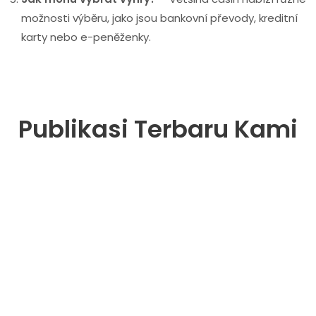
možnosti výběru, jako jsou bankovní převody, kreditní
karty nebo e-peněženky.
Publikasi Terbaru Kami