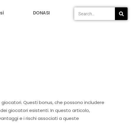
si
DONASI
 giocatori. Questi bonus, che possono includere
dei giocatori esistenti. In questo articolo,
antaggi e i rischi associati a queste