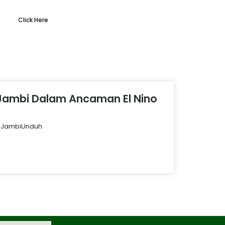
Click Here
si Jambi Dalam Ancaman El Nino
i-JambiUnduh