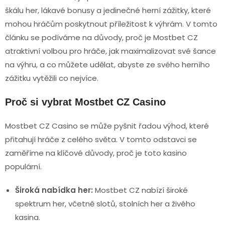
škálu her, lákavé bonusy a jedinečné herní zážitky, které
mohou hráčům poskytnout příležitost k výhrám. V tomto
článku se podíváme na důvody, proč je Mostbet CZ
atraktivní volbou pro hráče, jak maximalizovat své šance
na výhru, a co můžete udělat, abyste ze svého herního
zážitku vytěžili co nejvíce.
Proč si vybrat Mostbet CZ Casino
Mostbet CZ Casino se může pyšnit řadou výhod, které
přitahují hráče z celého světa. V tomto odstavci se
zaměříme na klíčové důvody, proč je toto kasino
populární.
Široká nabídka her:
Mostbet CZ nabízí široké
spektrum her, včetně slotů, stolních her a živého
kasina.