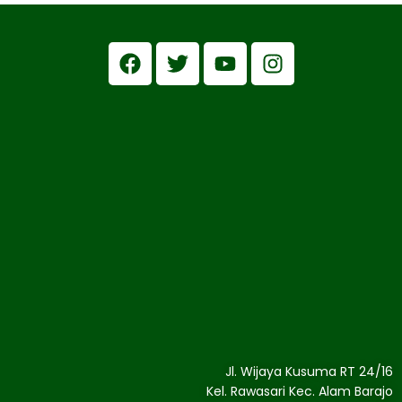
Jl. Wijaya Kusuma RT 24/16
Kel. Rawasari Kec. Alam Barajo