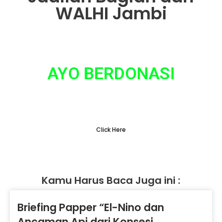
WALHI Jambi
AYO BERDONASI
Tidak ada hal yang sepele dalam gerakan
penyelamatan lingkungan
Click Here
Kamu Harus Baca Juga ini :
Briefing Papper “El-Nino dan
Ancaman Api dari Konsesi