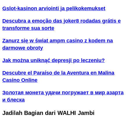
Gslot-kasinon arviointi ja pelikokemukset
Descubra a emoção das joker8 rodadas grátis e
transforme sua sorte
Zanurz się w świat ampm casino z kodem na
darmowe obroty
Jak można uniknąć depresji po leczeniu?
Descubre el Paraíso de la Aventura en Malina
Casino Online
Золотая монета удачи погружает в мир азарта
и блеска
Jadilah Bagian dari WALHI Jambi