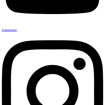
Instagram