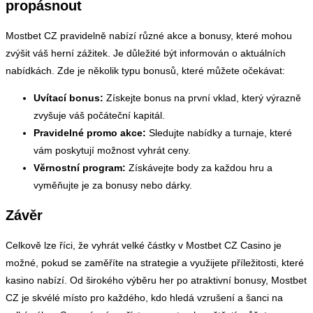
propásnout
Mostbet CZ pravidelně nabízí různé akce a bonusy, které mohou
zvýšit váš herní zážitek. Je důležité být informován o aktuálních
nabídkách. Zde je několik typu bonusů, které můžete očekávat:
Uvítací bonus:
Získejte bonus na první vklad, který výrazně
zvyšuje váš počáteční kapitál.
Pravidelné promo akce:
Sledujte nabídky a turnaje, které
vám poskytují možnost vyhrát ceny.
Věrnostní program:
Získávejte body za každou hru a
vyměňujte je za bonusy nebo dárky.
Závěr
Celkově lze říci, že vyhrát velké částky v Mostbet CZ Casino je
možné, pokud se zaměříte na strategie a využijete příležitosti, které
kasino nabízí. Od širokého výběru her po atraktivní bonusy, Mostbet
CZ je skvélé místo pro každého, kdo hledá vzrušení a šanci na