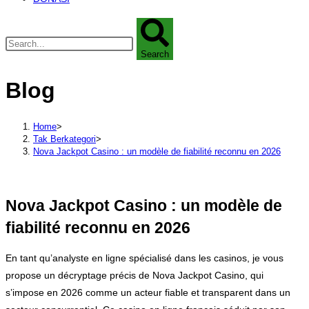
Search
Blog
Home
>
Tak Berkategori
>
Nova Jackpot Casino : un modèle de fiabilité reconnu en 2026
Nova Jackpot Casino : un modèle de
fiabilité reconnu en 2026
En tant qu’analyste en ligne spécialisé dans les casinos, je vous
propose un décryptage précis de Nova Jackpot Casino, qui
s’impose en 2026 comme un acteur fiable et transparent dans un