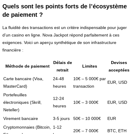
Quels sont les points forts de l’écosystème
de paiement ?
La fluidité des transactions est un critère indispensable pour juger
d’un casino en ligne. Nova Jackpot répond parfaitement à ces
exigences. Voici un aperçu synthétique de son infrastructure
financière :
Délais de
Devises
Méthode de paiement
Limites
retrait
acceptées
Carte bancaire (Visa,
24-48
10€ – 5 000€ par
EUR, USD
MasterCard)
heures
transaction
Portefeuilles
12-24
électroniques (Skrill,
10€ – 3 000€
EUR, USD
heures
Neteller)
Virement bancaire
3-5 jours
50€ – 10 000€
EUR
Cryptomonnaies (Bitcoin,
1-12
20€ – 7 000€
BTC, ETH