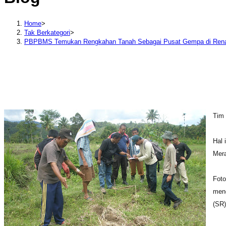
Home
>
Tak Berkategori
>
PBPBMS Temukan Rengkahan Tanah Sebagai Pusat Gempa di Ren
Tim 
Hal 
Mera
Foto
meng
(SR)