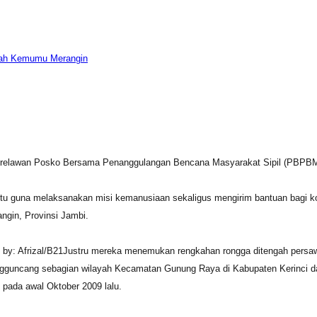
ah Kemumu Merangin
relawan Posko Bersama Penanggulangan Bencana Masyarakat Sipil (PBPBMS
itu guna melaksanakan misi kemanusiaan sekaligus mengirim bantuan bag
ngin, Provinsi Jambi.
 by: Afrizal/B21Justru mereka menemukan rengkahan rongga ditengah persawa
guncang sebagian wilayah Kecamatan Gunung Raya di Kabupaten Kerinci d
 pada awal Oktober 2009 lalu.