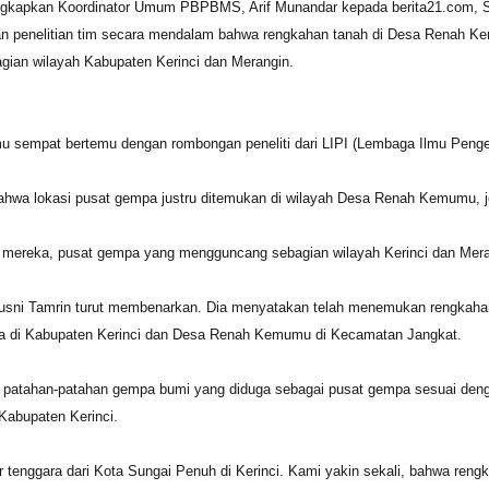
gkapkan Koordinator Umum PBPBMS, Arif Munandar kepada berita21.com, Sab
an penelitian tim secara mendalam bahwa rengkahan tanah di Desa Renah K
gian wilayah Kabupaten Kerinci dan Merangin.
mu sempat bertemu dengan rombongan peneliti dari LIPI (Lembaga Ilmu Penge
ahwa lokasi pusat gempa justru ditemukan di wilayah Desa Renah Kemumu, je
a mereka, pusat gempa yang mengguncang sebagian wilayah Kerinci dan Mer
i Tamrin turut membenarkan. Dia menyatakan telah menemukan rengkahan t
a di Kabupaten Kerinci dan Desa Renah Kemumu di Kecamatan Jangkat.
h patahan-patahan gempa bumi yang diduga sebagai pusat gempa sesuai deng
Kabupaten Kerinci.
tenggara dari Kota Sungai Penuh di Kerinci. Kami yakin sekali, bahwa reng