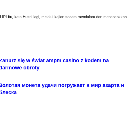
LIPI itu, kata Husni lagi, melalui kajian secara mendalam dan mencocokkan
Zanurz się w świat ampm casino z kodem na
darmowe obroty
Золотая монета удачи погружает в мир азарта и
блеска