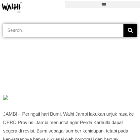
Blog
>
Tak Berkategori
>
Peringati Hari Bumi, WALHI Jambi Tuntut Re
JAMBI – Peringati hari Bumi, Walhi Jambi lakukan unjuk rasa ke
DPRD Provinsi Jambi menuntut agar Perda Karhutla dapat
segera di revisi. Bumi sebagai sumber kehidupan, tetapi pada
kenyataannya hanya dikuasai oleh korporasi dan banyak