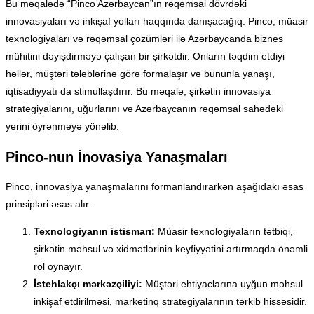
Bu məqalədə “Pinco Azərbaycan”ın rəqəmsal dövrdəki
innovasiyaları və inkişaf yolları haqqında danışacağıq. Pinco, müasir
texnologiyaları və rəqəmsal çözümləri ilə Azərbaycanda biznes
mühitini dəyişdirməyə çalışan bir şirkətdir. Onların təqdim etdiyi
həllər, müştəri tələblərinə görə formalaşır və bununla yanaşı,
iqtisadiyyatı da stimullaşdırır. Bu məqalə, şirkətin innovasiya
strategiyalarını, uğurlarını və Azərbaycanın rəqəmsal sahədəki
yerini öyrənməyə yönəlib.
Pinco-nun İnovasiya Yanaşmaları
Pinco, innovasiya yanaşmalarını formanlandırarkən aşağıdakı əsas
prinsipləri əsas alır:
Texnologiyanın istismarı:
Müasir texnologiyaların tətbiqi,
şirkətin məhsul və xidmətlərinin keyfiyyətini artırmaqda önəmli
rol oynayır.
İstehlakçı mərkəzçiliyi:
Müştəri ehtiyaclarına uyğun məhsul
inkişaf etdirilməsi, marketinq strategiyalarının tərkib hissəsidir.