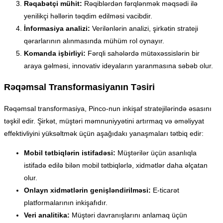
Rəqabətçi mühit:
Rəqiblərdən fərqlənmək məqsədi ilə
yenilikçi həllərin təqdim edilməsi vacibdir.
İnformasiya analizi:
Verilənlərin analizi, şirkətin strateji
qərarlarının alınmasında mühüm rol oynayır.
Komanda işbirliyi:
Fərqli sahələrdə mütəxəssislərin bir
araya gəlməsi, innovativ ideyaların yaranmasına səbəb olur.
Rəqəmsal Transformasiyanın Təsiri
Rəqəmsal transformasiya, Pinco-nun inkişaf stratejilərində əsasını
təşkil edir. Şirkət, müştəri məmnuniyyətini artırmaq və əməliyyat
effektivliyini yüksəltmək üçün aşağıdakı yanaşmaları tətbiq edir:
Mobil tətbiqlərin istifadəsi:
Müştərilər üçün asanlıqla
istifadə edilə bilən mobil tətbiqlərlə, xidmətlər daha əlçatan
olur.
Onlayn xidmətlərin genişləndirilməsi:
E-ticarət
platformalarının inkişafıdır.
Veri analitika:
Müştəri davranışlarını anlamaq üçün