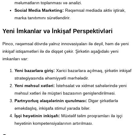
məlumatların toplanması və analizi.
Social Media Marketing:
Rəqəmsal mediada aktiv iştirak,
marka tanıtımını sürətləndirir.
Yeni İmkanlar və İnkişaf Perspektivləri
Pinco, rəqəmsal dövrdə yalnız innovasiyaları ilə deyil, həm də yeni
inkişaf istiqamətləri ilə də diqqət çəkir. Şirkətin aşağıdakı yeni
imkanları var:
Yeni bazarlara giriş:
Xarici bazarlara açılmaq, şirkətin inkişaf
strategiyasında əhəmiyyətli mərhələdir.
Yeni məhsul xətləri:
İstehsalat və xidmət sahələrində yeni
məhsul xətləri ilə müştəri bazasının genişləndirilməsi.
Partnyorluq əlaqələrinin qurulması:
Digər şirkətlərlə
əməkdaşlıq, inkişafa stimul yarada bilər.
İşçi heyətinin inkişafı:
Müxtəlif təlim proqramları ilə işçi
heyətinin kompetensiyalarının artırılması.