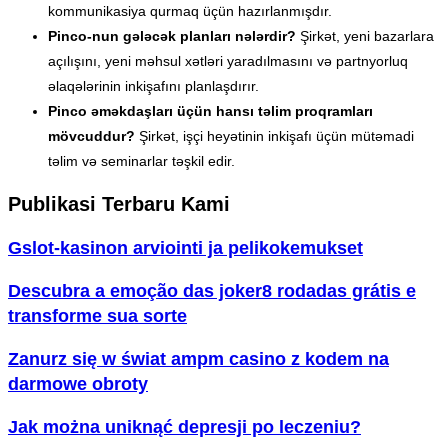
kommunikasiya qurmaq üçün hazırlanmışdır.
Pinco-nun gələcək planları nələrdir?
Şirkət, yeni bazarlara
açılışını, yeni məhsul xətləri yaradılmasını və partnyorluq
əlaqələrinin inkişafını planlaşdırır.
Pinco əməkdaşları üçün hansı təlim proqramları
mövcuddur?
Şirkət, işçi heyətinin inkişafı üçün mütəmadi
təlim və seminarlar təşkil edir.
Publikasi Terbaru Kami
Gslot-kasinon arviointi ja pelikokemukset
Descubra a emoção das joker8 rodadas grátis e
transforme sua sorte
Zanurz się w świat ampm casino z kodem na
darmowe obroty
Jak można uniknąć depresji po leczeniu?