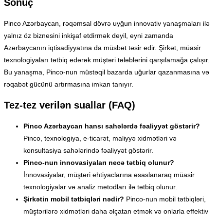
Sonuç
Pinco Azərbaycan, rəqəmsal dövrə uyğun innovativ yanaşmaları ilə
yalnız öz biznesini inkişaf etdirmək deyil, eyni zamanda
Azərbaycanın iqtisadiyyatına da müsbət təsir edir. Şirkət, müasir
texnologiyaları tətbiq edərək müştəri tələblərini qarşılamağa çalışır.
Bu yanaşma, Pinco-nun müstəqil bazarda uğurlar qazanmasına və
rəqabət gücünü artırmasına imkan tanıyır.
Tez-tez verilən suallar (FAQ)
Pinco Azərbaycan hansı sahələrdə fəaliyyət göstərir?
Pinco, texnologiya, e-ticarət, maliyyə xidmətləri və
konsultasiya sahələrində fəaliyyət göstərir.
Pinco-nun innovasiyaları necə tətbiq olunur?
İnnovasiyalar, müştəri ehtiyaclarına əsaslanaraq müasir
texnologiyalar və analiz metodları ilə tətbiq olunur.
Şirkətin mobil tətbiqləri nədir?
Pinco-nun mobil tətbiqləri,
müştərilərə xidmətləri daha əlçatan etmək və onlarla effektiv