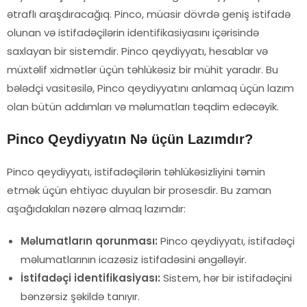
ətraflı araşdıracağıq. Pinco, müasir dövrdə geniş istifadə
olunan və istifadəçilərin identifikasiyasını içərisində
saxlayan bir sistemdir. Pinco qeydiyyatı, hesablar və
müxtəlif xidmətlər üçün təhlükəsiz bir mühit yaradır. Bu
bələdçi vasitəsilə, Pinco qeydiyyatını anlamaq üçün lazım
olan bütün addımları və məlumatları təqdim edəcəyik.
Pinco Qeydiyyatın Nə üçün Lazımdır?
Pinco qeydiyyatı, istifadəçilərin təhlükəsizliyini təmin
etmək üçün ehtiyac duyulan bir prosesdir. Bu zaman
aşağıdakıları nəzərə almaq lazımdır:
Məlumatların qorunması:
Pinco qeydiyyatı, istifadəçi
məlumatlarının icazəsiz istifadəsini əngəlləyir.
İstifadəçi identifikasiyası:
Sistem, hər bir istifadəçini
bənzərsiz şəkildə tanıyır.