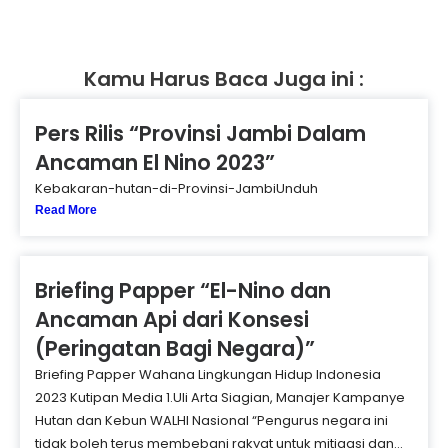
Kamu Harus Baca Juga ini :
Pers Rilis “Provinsi Jambi Dalam
Ancaman El Nino 2023”
Kebakaran-hutan-di-Provinsi-JambiUnduh
Read More
Briefing Papper “El-Nino dan
Ancaman Api dari Konsesi
(Peringatan Bagi Negara)”
Briefing Papper Wahana Lingkungan Hidup Indonesia
2023 Kutipan Media 1.Uli Arta Siagian, Manajer Kampanye
Hutan dan Kebun WALHI Nasional “Pengurus negara ini
tidak boleh terus membebani rakyat untuk mitigasi dan...