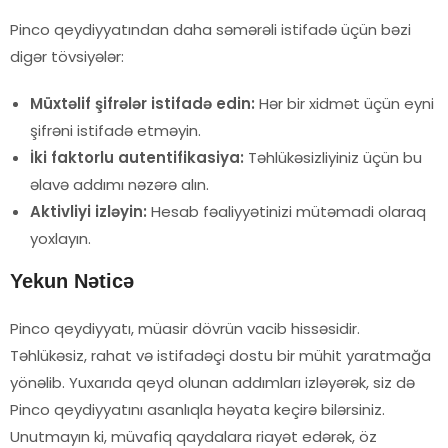
Pinco qeydiyyatından daha səmərəli istifadə üçün bəzi
digər tövsiyələr:
Müxtəlif şifrələr istifadə edin:
Hər bir xidmət üçün eyni
şifrəni istifadə etməyin.
İki faktorlu autentifikasiya:
Təhlükəsizliyiniz üçün bu
əlavə addımı nəzərə alın.
Aktivliyi izləyin:
Hesab fəaliyyətinizi mütəmadi olaraq
yoxlayın.
Yekun Nəticə
Pinco qeydiyyatı, müasir dövrün vacib hissəsidir.
Təhlükəsiz, rahat və istifadəçi dostu bir mühit yaratmağa
yönəlib. Yuxarıda qeyd olunan addımları izləyərək, siz də
Pinco qeydiyyatını asanlıqla həyata keçirə bilərsiniz.
Unutmayın ki, müvafiq qaydalara riayət edərək, öz