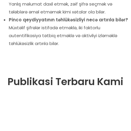
Yanlış məlumat daxil etmək, zəif şifrə seçmək və
tələblərə əməl etməmək kimi xətalar ola bilər.
Pinco qeydiyyatının təhlükəsizliyi necə artırıla bilər?
Müxtəlif şifrələr istifadə etməklə, iki faktorlu
autentifikasiya tətbiq etməklə və aktivliyi izləməklə
təhlükəsizlik artırıla bilər.
Publikasi Terbaru Kami