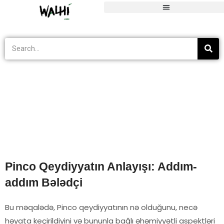
Blog
>
Tak Berkategori
>
Pinco Qeydiyyatın Anlayışı: Addım-addım Bə
Pinco Qeydiyyatın Anlayışı: Addım-
addım Bələdçi
Bu məqalədə, Pinco qeydiyyatının nə olduğunu, necə
həyata keçirildiyini və bununla bağlı əhəmiyyətli aspektləri