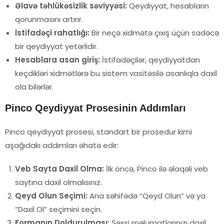
Əlavə təhlükəsizlik səviyyəsi:
Qeydiyyat, hesabların
qorunmasını artırır.
İstifadəçi rahatlığı:
Bir neçə xidmətə çıxış üçün sadəcə
bir qeydiyyat yetərlidir.
Hesablara asan giriş:
İstifadəçilər, qeydiyyatdan
keçdikləri xidmətlərə bu sistem vasitəsilə asanlıqla daxil
ola bilərlər.
Pinco Qeydiyyat Prosesinin Addımları
Pinco qeydiyyat prosesi, standart bir prosedur kimi
aşağıdakı addımları əhatə edir:
Veb Sayta Daxil Olma:
İlk öncə, Pinco ilə əlaqəli veb
saytına daxil olmalısınız.
Qeyd Olun Seçimi:
Ana səhifədə “Qeyd Olun” və ya
“Daxil Ol” seçimini seçin.
Formanın Doldurulması:
Şəxsi məlumatlarınızı daxil