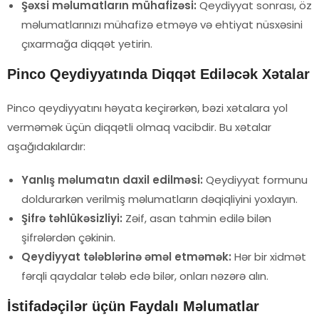
Şəxsi məlumatların mühafizəsi:
Qeydiyyat sonrası, öz
məlumatlarınızı mühafizə etməyə və ehtiyat nüsxəsini
çıxarmağa diqqət yetirin.
Pinco Qeydiyyatında Diqqət Ediləcək Xətalar
Pinco qeydiyyatını həyata keçirərkən, bəzi xətalara yol
verməmək üçün diqqətli olmaq vacibdir. Bu xətalar
aşağıdakılardır:
Yanlış məlumatın daxil edilməsi:
Qeydiyyat formunu
doldurarkən verilmiş məlumatların dəqiqliyini yoxlayın.
Şifrə təhlükəsizliyi:
Zəif, asan tahmin edilə bilən
şifrələrdən çəkinin.
Qeydiyyat tələblərinə əməl etməmək:
Hər bir xidmət
fərqli qaydalar tələb edə bilər, onları nəzərə alın.
İstifadəçilər üçün Faydalı Məlumatlar