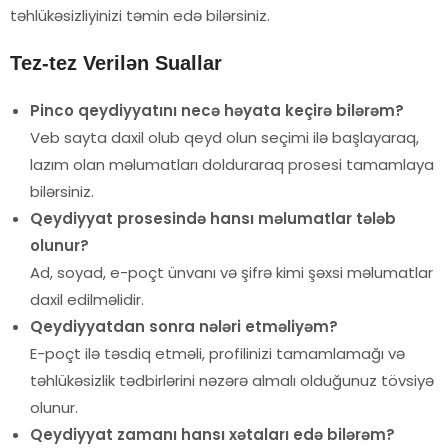
təhlükəsizliyinizi təmin edə bilərsiniz.
Tez-tez Verilən Suallar
Pinco qeydiyyatını necə həyata keçirə bilərəm?
Veb sayta daxil olub qeyd olun seçimi ilə başlayaraq,
lazım olan məlumatları dolduraraq prosesi tamamlaya
bilərsiniz.
Qeydiyyat prosesində hansı məlumatlar tələb
olunur?
Ad, soyad, e-poçt ünvanı və şifrə kimi şəxsi məlumatlar
daxil edilməlidir.
Qeydiyyatdan sonra nələri etməliyəm?
E-poçt ilə təsdiq etməli, profilinizi tamamlamağı və
təhlükəsizlik tədbirlərini nəzərə almalı olduğunuz tövsiyə
olunur.
Qeydiyyat zamanı hansı xətaları edə bilərəm?