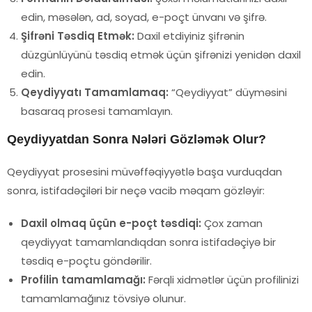
edin, məsələn, ad, soyad, e-poçt ünvanı və şifrə.
Şifrəni Təsdiq Etmək:
Daxil etdiyiniz şifrənin
düzgünlüyünü təsdiq etmək üçün şifrənizi yenidən daxil
edin.
Qeydiyyatı Tamamlamaq:
“Qeydiyyat” düyməsini
basaraq prosesi tamamlayın.
Qeydiyyatdan Sonra Nələri Gözləmək Olur?
Qeydiyyat prosesini müvəffəqiyyətlə başa vurduqdan
sonra, istifadəçiləri bir neçə vacib məqam gözləyir:
Daxil olmaq üçün e-poçt təsdiqi:
Çox zaman
qeydiyyat tamamlandıqdan sonra istifadəçiyə bir
təsdiq e-poçtu göndərilir.
Profilin tamamlamağı:
Fərqli xidmətlər üçün profilinizi
tamamlamağınız tövsiyə olunur.