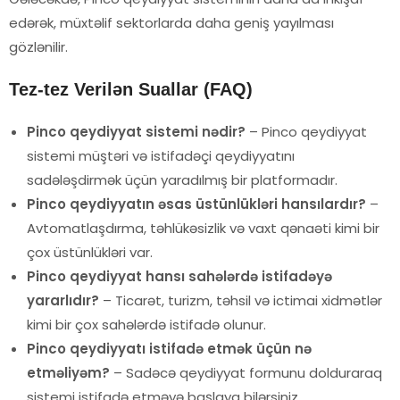
edərək, müxtəlif sektorlarda daha geniş yayılması
gözlənilir.
Tez-tez Verilən Suallar (FAQ)
Pinco qeydiyyat sistemi nədir?
– Pinco qeydiyyat
sistemi müştəri və istifadəçi qeydiyyatını
sadələşdirmək üçün yaradılmış bir platformadır.
Pinco qeydiyyatın əsas üstünlükləri hansılardır?
–
Avtomatlaşdırma, təhlükəsizlik və vaxt qənaəti kimi bir
çox üstünlükləri var.
Pinco qeydiyyat hansı sahələrdə istifadəyə
yararlıdır?
– Ticarət, turizm, təhsil və ictimai xidmətlər
kimi bir çox sahələrdə istifadə olunur.
Pinco qeydiyyatı istifadə etmək üçün nə
etməliyəm?
– Sadəcə qeydiyyat formunu dolduraraq
sistemi istifadə etməyə başlaya bilərsiniz.