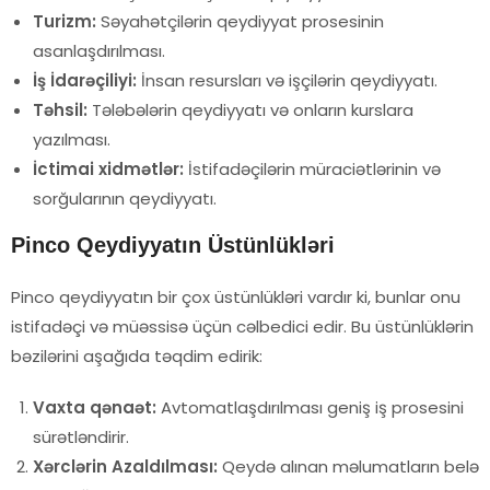
Turizm:
Səyahətçilərin qeydiyyat prosesinin
asanlaşdırılması.
İş İdarəçiliyi:
İnsan resursları və işçilərin qeydiyyatı.
Təhsil:
Tələbələrin qeydiyyatı və onların kurslara
yazılması.
İctimai xidmətlər:
İstifadəçilərin müraciətlərinin və
sorğularının qeydiyyatı.
Pinco Qeydiyyatın Üstünlükləri
Pinco qeydiyyatın bir çox üstünlükləri vardır ki, bunlar onu
istifadəçi və müəssisə üçün cəlbedici edir. Bu üstünlüklərin
bəzilərini aşağıda təqdim edirik:
Vaxta qənaət:
Avtomatlaşdırılması geniş iş prosesini
sürətləndirir.
Xərclərin Azaldılması:
Qeydə alınan məlumatların belə