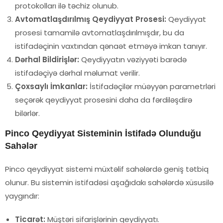
protokolları ilə təchiz olunub.
Avtomatlaşdırılmış Qeydiyyat Prosesi:
Qeydiyyat
prosesi tamamilə avtomatlaşdırılmışdır, bu da
istifadəçinin vaxtından qənaət etməyə imkan tanıyır.
Dərhal Bildirişlər:
Qeydiyyatın vəziyyəti barədə
istifadəçiyə dərhal məlumat verilir.
Çoxsaylı İmkanlar:
İstifadəçilər müəyyən parametrləri
seçərək qeydiyyat prosesini daha da fərdiləşdirə
bilərlər.
Pinco Qeydiyyat Sisteminin İstifadə Olunduğu
Sahələr
Pinco qeydiyyat sistemi müxtəlif sahələrdə geniş tətbiq
olunur. Bu sistemin istifadəsi aşağıdakı sahələrdə xüsusilə
yaygındır:
Ticarət:
Müştəri sifarişlərinin qeydiyyatı.