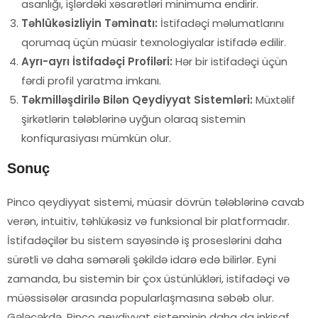
asanlığı, işlərdəki xəsarətləri minimuma endirir.
Təhlükəsizliyin Təminatı:
İstifadəçi məlumatlarını
qorumaq üçün müasir texnologiyalar istifadə edilir.
Ayrı-ayrı İstifadəçi Profiləri:
Hər bir istifadəçi üçün
fərdi profil yaratma imkanı.
Təkmilləşdirilə Bilən Qeydiyyat Sistemləri:
Müxtəlif
şirkətlərin tələblərinə uyğun olaraq sistemin
konfiqurasiyası mümkün olur.
Sonuç
Pinco qeydiyyat sistemi, müasir dövrün tələblərinə cavab
verən, intuitiv, təhlükəsiz və funksional bir platformadır.
İstifadəçilər bu sistem sayəsində iş proseslərini daha
sürətli və daha səmərəli şəkildə idarə edə bilirlər. Eyni
zamanda, bu sistemin bir çox üstünlükləri, istifadəçi və
müəssisələr arasında popularlaşmasına səbəb olur.
Gələcəkdə, Pinco qeydiyyat sisteminin daha da inkişaf