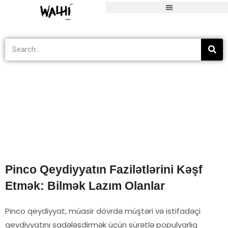
Blog
>
Tak Berkategori
>
Pinco Qeydiyyatın Fazilətlərini Kəşf Etmək:
Pinco Qeydiyyatın Fazilətlərini Kəşf
Etmək: Bilmək Lazım Olanlar
Pinco qeydiyyat, müasir dövrdə müştəri və istifadəçi
qeydiyyatını sadələşdirmək üçün sürətlə populyarlıq