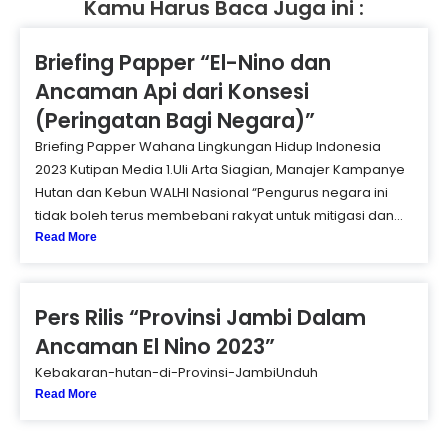
Kamu Harus Baca Juga ini :
Briefing Papper “El-Nino dan
Ancaman Api dari Konsesi
(Peringatan Bagi Negara)”
Briefing Papper Wahana Lingkungan Hidup Indonesia
2023 Kutipan Media 1.Uli Arta Siagian, Manajer Kampanye
Hutan dan Kebun WALHI Nasional “Pengurus negara ini
tidak boleh terus membebani rakyat untuk mitigasi dan...
Read More
Pers Rilis “Provinsi Jambi Dalam
Ancaman El Nino 2023”
Kebakaran-hutan-di-Provinsi-JambiUnduh
Read More