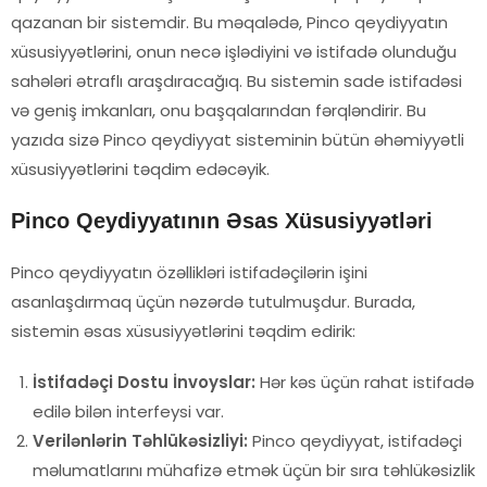
qazanan bir sistemdir. Bu məqalədə, Pinco qeydiyyatın
xüsusiyyətlərini, onun necə işlədiyini və istifadə olunduğu
sahələri ətraflı araşdıracağıq. Bu sistemin sade istifadəsi
və geniş imkanları, onu başqalarından fərqləndirir. Bu
yazıda sizə Pinco qeydiyyat sisteminin bütün əhəmiyyətli
xüsusiyyətlərini təqdim edəcəyik.
Pinco Qeydiyyatının Əsas Xüsusiyyətləri
Pinco qeydiyyatın özəllikləri istifadəçilərin işini
asanlaşdırmaq üçün nəzərdə tutulmuşdur. Burada,
sistemin əsas xüsusiyyətlərini təqdim edirik:
İstifadəçi Dostu İnvoyslar:
Hər kəs üçün rahat istifadə
edilə bilən interfeysi var.
Verilənlərin Təhlükəsizliyi:
Pinco qeydiyyat, istifadəçi
məlumatlarını mühafizə etmək üçün bir sıra təhlükəsizlik