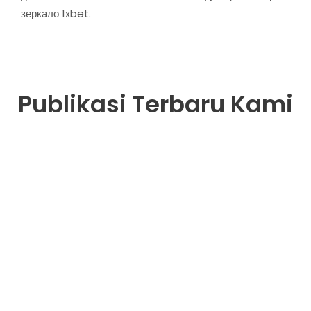
зеркало 1xbet.
Publikasi Terbaru Kami