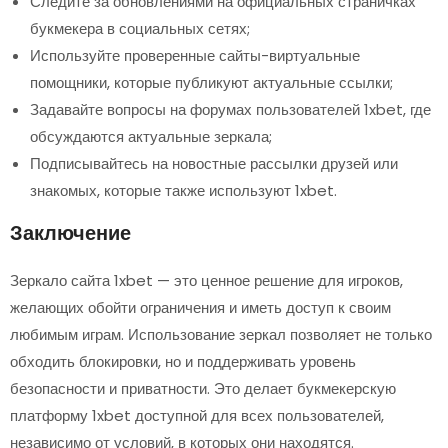
Следите за обновлениями на официальных страничках
букмекера в социальных сетях;
Используйте проверенные сайты-виртуальные
помощники, которые публикуют актуальные ссылки;
Задавайте вопросы на форумах пользователей 1xbet, где
обсуждаются актуальные зеркала;
Подписывайтесь на новостные рассылки друзей или
знакомых, которые также используют 1xbet.
Заключение
Зеркало сайта 1xbet — это ценное решение для игроков,
желающих обойти ограничения и иметь доступ к своим
любимым играм. Использование зеркал позволяет не только
обходить блокировки, но и поддерживать уровень
безопасности и приватности. Это делает букмекерскую
платформу 1xbet доступной для всех пользователей,
независимо от условий, в которых они находятся.