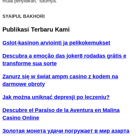
mulai penyidikan,” tuturnya.
SYAIPUL BAKHORI
Publikasi Terbaru Kami
Gslot-kasinon arviointi ja pelikokemukset
Descubra a emoção das joker8 rodadas grátis e
transforme sua sorte
Zanurz się w świat ampm casino z kodem na
darmowe obroty
Jak można uniknąć depresji po leczeniu?
Descubre el Paraíso de la Aventura en Malina
Casino Online
Золотая монета удачи погружает в мир азарта