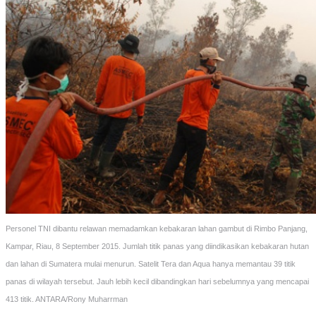
Personel TNI dibantu relawan memadamkan kebakaran lahan gambut di Rimbo Panjang,
Kampar, Riau, 8 September 2015. Jumlah titik panas yang diindikasikan kebakaran hutan
dan lahan di Sumatera mulai menurun. Satelit Tera dan Aqua hanya memantau 39 titik
panas di wilayah tersebut. Jauh lebih kecil dibandingkan hari sebelumnya yang mencapai
413 titik. ANTARA/Rony Muharrman