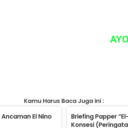
AYO
Tidak ada hal yan
Kamu Harus Baca Juga ini :
m Ancaman El Nino
Briefing Papper “E
Konsesi (Peringat