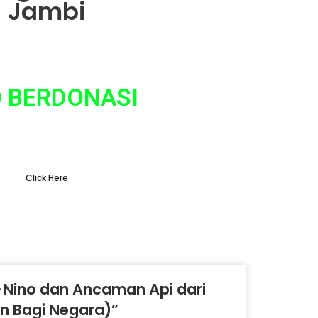
Jambi
 BERDONASI
g sepele dalam gerakan penyelamatan
lingkungan
Click Here
l-Nino dan Ancaman Api dari
an Bagi Negara)”