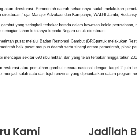
ng akan direstorasi. Pemerintah daerah seharusnya sudah melakukan peme
n direstorasi,” ujar Manajer Advokasi dan Kampanye, WALHI Jambi, Rudiansy
 gambut yang seringkali terbakar berada dalam kawasan kelola perusahaan,
sebagian lahan kelolanya kepada Negara untuk direstorasi.
erintah pusat melalui Badan Restorasi Gambut (BRG)untuk melakukan Resto
emerintah baik pusat maupun daerah serta sinergi antara pemerintah, pihak 
 mencapai sekitar 690 ribu hektar, dan yang telah terbakar hingga tahun 20
restorasi atau pemulihan gambut secara nasional dengan target 2 juta h
menjadi salah satu dari tujuh provinsi yang diprioritaskan dalam program res
aru Kami
Jadilah 