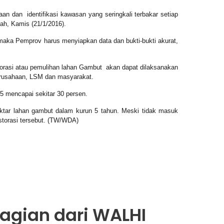
taan dan
identifikasi kawasan yang seringkali terbakar setiap
ah, Kamis (21/1/2016).
 maka Pemprov harus menyiapkan data dan bukti-bukti akurat,
rasi atau pemulihan lahan Gambut
akan dapat dilaksanakan
perusahaan, LSM dan masyarakat.
15 mencapai sekitar 30 persen.
ektar lahan gambut dalam kurun 5 tahun. Meski tidak masuk
torasi tersebut.
(TW/WDA)
Bagian dari WALHI