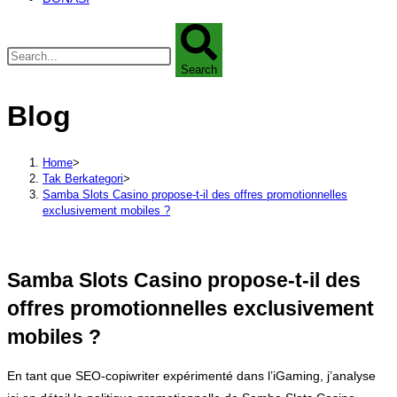
Search
Blog
Home
>
Tak Berkategori
>
Samba Slots Casino propose-t-il des offres promotionnelles
exclusivement mobiles ?
Samba Slots Casino propose-t-il des
offres promotionnelles exclusivement
mobiles ?
En tant que SEO-copiwriter expérimenté dans l’iGaming, j’analyse