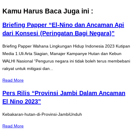
Kamu Harus Baca Juga ini :
Briefing Papper “El-Nino dan Ancaman Api
dari Konsesi (Peringatan Bagi Negara)”
Briefing Papper Wahana Lingkungan Hidup Indonesia 2023 Kutipan
Media 1.Uli Arta Siagian, Manajer Kampanye Hutan dan Kebun
WALHI Nasional “Pengurus negara ini tidak boleh terus membebani
rakyat untuk mitigasi dan...
Read More
Pers Rilis “Provinsi Jambi Dalam Ancaman
El Nino 2023”
Kebakaran-hutan-di-Provinsi-JambiUnduh
Read More