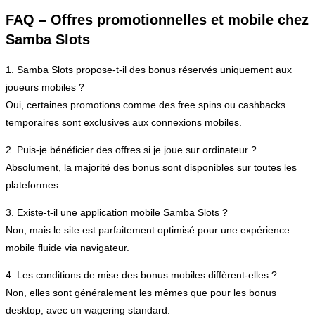
FAQ – Offres promotionnelles et mobile chez
Samba Slots
1. Samba Slots propose-t-il des bonus réservés uniquement aux
joueurs mobiles ?
Oui, certaines promotions comme des free spins ou cashbacks
temporaires sont exclusives aux connexions mobiles.
2. Puis-je bénéficier des offres si je joue sur ordinateur ?
Absolument, la majorité des bonus sont disponibles sur toutes les
plateformes.
3. Existe-t-il une application mobile Samba Slots ?
Non, mais le site est parfaitement optimisé pour une expérience
mobile fluide via navigateur.
4. Les conditions de mise des bonus mobiles diffèrent-elles ?
Non, elles sont généralement les mêmes que pour les bonus
desktop, avec un wagering standard.