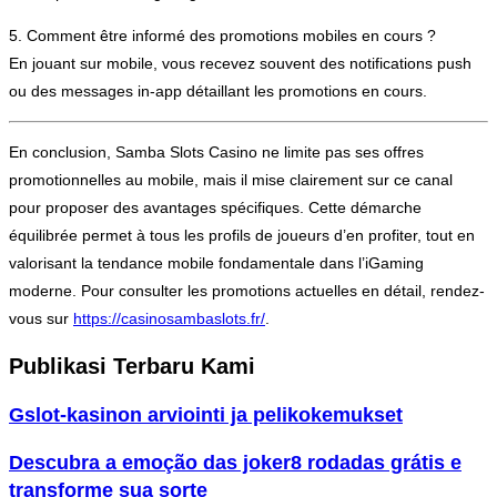
5. Comment être informé des promotions mobiles en cours ?
En jouant sur mobile, vous recevez souvent des notifications push
ou des messages in-app détaillant les promotions en cours.
En conclusion, Samba Slots Casino ne limite pas ses offres
promotionnelles au mobile, mais il mise clairement sur ce canal
pour proposer des avantages spécifiques. Cette démarche
équilibrée permet à tous les profils de joueurs d’en profiter, tout en
valorisant la tendance mobile fondamentale dans l’iGaming
moderne. Pour consulter les promotions actuelles en détail, rendez-
vous sur
https://casinosambaslots.fr/
.
Publikasi Terbaru Kami
Gslot-kasinon arviointi ja pelikokemukset
Descubra a emoção das joker8 rodadas grátis e
transforme sua sorte