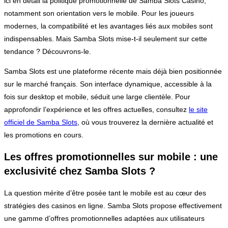
ici en détail la politique promotionnelle de Samba Slots Casino,
notamment son orientation vers le mobile. Pour les joueurs
modernes, la compatibilité et les avantages liés aux mobiles sont
indispensables. Mais Samba Slots mise-t-il seulement sur cette
tendance ? Découvrons-le.
Samba Slots est une plateforme récente mais déjà bien positionnée
sur le marché français. Son interface dynamique, accessible à la
fois sur desktop et mobile, séduit une large clientèle. Pour
approfondir l’expérience et les offres actuelles, consultez
le site
officiel de Samba Slots
, où vous trouverez la dernière actualité et
les promotions en cours.
Les offres promotionnelles sur mobile : une
exclusivité chez Samba Slots ?
La question mérite d’être posée tant le mobile est au cœur des
stratégies des casinos en ligne. Samba Slots propose effectivement
une gamme d’offres promotionnelles adaptées aux utilisateurs