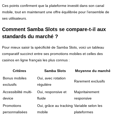
Ces points confirment que la plateforme investit dans son canal
mobile, tout en maintenant une offre équilibrée pour l’ensemble de
ses utilisateurs.
Comment Samba Slots se compare-t-il aux
standards du marché ?
Pour mieux saisir la spécificité de Samba Slots, voici un tableau
comparatif succinct entre ses promotions mobiles et celles des
casinos en ligne français les plus connus :
Critères
Samba Slots
Moyenne du marché
Bonus mobiles
Oui, avec rotation
Rarement exclusifs
exclusifs
régulière
Accessibilité multi-
Oui, responsive et
Majoritairement
device
fluide
responsive
Promotions
Oui, grâce au tracking
Variable selon les
personnalisées
mobile
plateformes