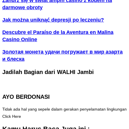
Zanurz się w świat ampm casino z kodem na
darmowe obroty
Jak można uniknąć depresji po leczeniu?
Descubre el Paraíso de la Aventura en Malina
Casino Online
Золотая монета удачи погружает в мир азарта
и блеска
Jadilah Bagian dari WALHI Jambi
AYO BERDONASI
Tidak ada hal yang sepele dalam gerakan penyelamatan lingkungan
Click Here