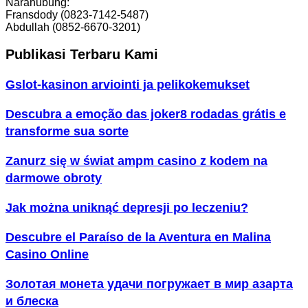
Narahubung:
Fransdody (0823-7142-5487)
Abdullah (0852-6670-3201)
Publikasi Terbaru Kami
Gslot-kasinon arviointi ja pelikokemukset
Descubra a emoção das joker8 rodadas grátis e
transforme sua sorte
Zanurz się w świat ampm casino z kodem na
darmowe obroty
Jak można uniknąć depresji po leczeniu?
Descubre el Paraíso de la Aventura en Malina
Casino Online
Золотая монета удачи погружает в мир азарта
и блеска