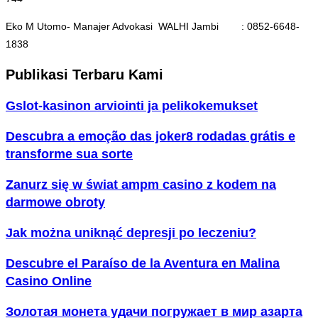
Eko M Utomo- Manajer Advokasi WALHI Jambi : 0852-6648-
1838
Publikasi Terbaru Kami
Gslot-kasinon arviointi ja pelikokemukset
Descubra a emoção das joker8 rodadas grátis e
transforme sua sorte
Zanurz się w świat ampm casino z kodem na
darmowe obroty
Jak można uniknąć depresji po leczeniu?
Descubre el Paraíso de la Aventura en Malina
Casino Online
Золотая монета удачи погружает в мир азарта