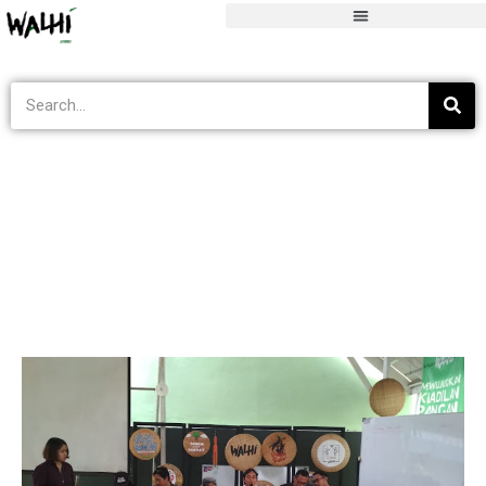
Blog
>
Kejahatan Korporasi
>
Siaran Pers WALHI – KARHUTLA & Putu