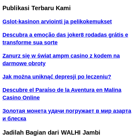
Publikasi Terbaru Kami
Gslot-kasinon arviointi ja pelikokemukset
Descubra a emoção das joker8 rodadas grátis e
transforme sua sorte
Zanurz się w świat ampm casino z kodem na
darmowe obroty
Jak można uniknąć depresji po leczeniu?
Descubre el Paraíso de la Aventura en Malina
Casino Online
Золотая монета удачи погружает в мир азарта
и блеска
Jadilah Bagian dari WALHI Jambi