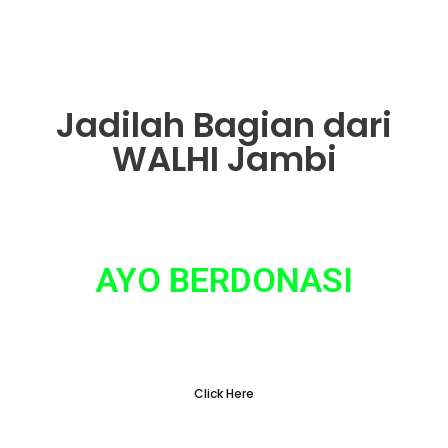
Jadilah Bagian dari
WALHI Jambi
AYO BERDONASI
Tidak ada hal yang sepele dalam gerakan
penyelamatan lingkungan
Click Here