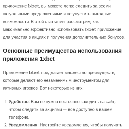
приложение 1xbet, вы можете легко следить за всеми
актуальными предложениями и не упустить выгодные
возможности. В этой статье мы рассмотрим, как
максимально эффективно использовать 1xbet приложение
для участия в акциях и получения дополнительных бонусов.
Основные преимущества использования
приложения 1xbet
Приложение 1xbet предлагает множество преимуществ,
которые делают его незаменимым инструментом для
активных игроков. Вот некоторые из них:
Удобство:
Вам не нужно постоянно заходить на сайт,
чтобы следить за акциями — все доступно в вашем
телефоне.
Уведомления:
Настройте уведомления, чтобы получать