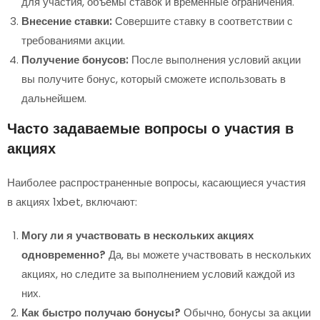
для участия, объёмы ставок и временные ограничения.
Внесение ставки:
Совершите ставку в соответствии с
требованиями акции.
Получение бонусов:
После выполнения условий акции
вы получите бонус, который сможете использовать в
дальнейшем.
Часто задаваемые вопросы о участия в
акциях
Наиболее распространенные вопросы, касающиеся участия
в акциях 1xbet, включают:
Могу ли я участвовать в нескольких акциях
одновременно?
Да, вы можете участвовать в нескольких
акциях, но следите за выполнением условий каждой из
них.
Как быстро получаю бонусы?
Обычно, бонусы за акции