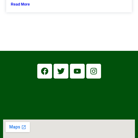
Read More