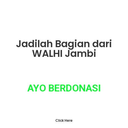
Jadilah Bagian dari
WALHI Jambi
AYO BERDONASI
Tidak ada hal yang sepele dalam gerakan
penyelamatan lingkungan
Click Here