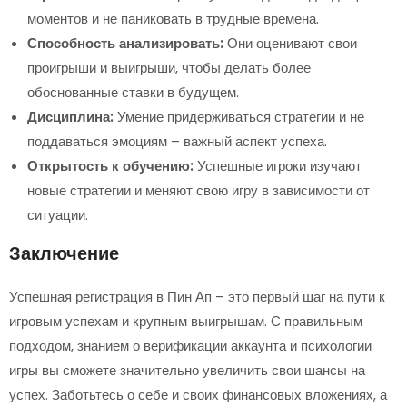
моментов и не паниковать в трудные времена.
Способность анализировать:
Они оценивают свои
проигрыши и выигрыши, чтобы делать более
обоснованные ставки в будущем.
Дисциплина:
Умение придерживаться стратегии и не
поддаваться эмоциям – важный аспект успеха.
Открытость к обучению:
Успешные игроки изучают
новые стратегии и меняют свою игру в зависимости от
ситуации.
Заключение
Успешная регистрация в Пин Ап – это первый шаг на пути к
игровым успехам и крупным выигрышам. С правильным
подходом, знанием о верификации аккаунта и психологии
игры вы сможете значительно увеличить свои шансы на
успех. Заботьтесь о себе и своих финансовых вложениях, а