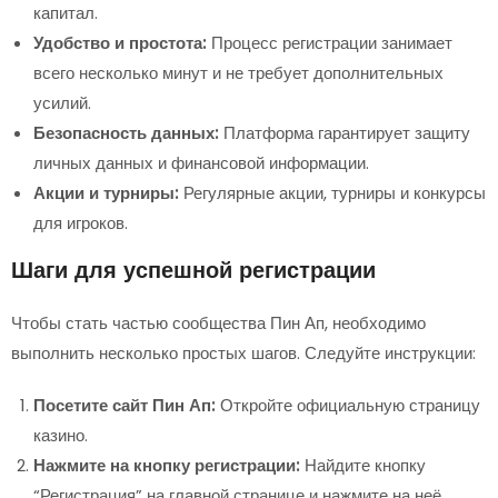
капитал.
Удобство и простота:
Процесс регистрации занимает
всего несколько минут и не требует дополнительных
усилий.
Безопасность данных:
Платформа гарантирует защиту
личных данных и финансовой информации.
Акции и турниры:
Регулярные акции, турниры и конкурсы
для игроков.
Шаги для успешной регистрации
Чтобы стать частью сообщества Пин Ап, необходимо
выполнить несколько простых шагов. Следуйте инструкции:
Посетите сайт Пин Ап:
Откройте официальную страницу
казино.
Нажмите на кнопку регистрации:
Найдите кнопку
“Регистрация” на главной странице и нажмите на неё.