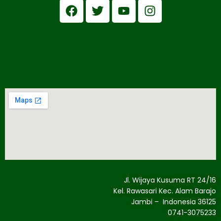
Jl. Wijaya Kusuma RT 24/16
Kel. Rawasari Kec. Alam Barajo
Jambi – Indonesia 36125
0741-3075233