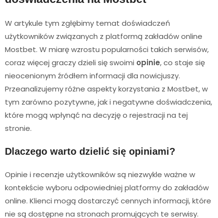
W artykule tym zgłębimy temat doświadczeń
użytkowników związanych z platformą zakładów online
Mostbet. W miarę wzrostu popularności takich serwisów,
coraz więcej graczy dzieli się swoimi
opinie
, co staje się
nieocenionym źródłem informacji dla nowicjuszy.
Przeanalizujemy różne aspekty korzystania z Mostbet, w
tym zarówno pozytywne, jak i negatywne doświadczenia,
które mogą wpłynąć na decyzję o rejestracji na tej
stronie.
Dlaczego warto dzielić się opiniami?
Opinie i recenzje użytkowników są niezwykle ważne w
kontekście wyboru odpowiedniej platformy do zakładów
online. Klienci mogą dostarczyć cennych informacji, które
nie są dostępne na stronach promujących te serwisy.