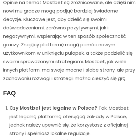
Opinie na temat Mostbet są zróżnicowane, ale dzięki nim
nowi mu gracze mogą podjąć bardziej świadome
decyzje. Kluczowe jest, aby dzielić się swoimi
doświadczeniami, zarówno pozytywnymi, jak i
negatywnymi, wspierając w ten sposób społeczność
graczy. Znający platformę mogą pomóc nowym
użytkownikom w uniknięciu pułapek, a także podzielić się
swoimi sprawdzonymi strategiami. Mostbet, jak wiele
innych platform, ma swoje mocne i słabe strony, ale przy
zachowaniu rozwagi i strategii można cieszyć się grą.
FAQ
Czy Mostbet jest legalne w Polsce?
Tak, Mostbet
jest legalną platformą oferującą zakłady w Polsce,
jednak należy upewnić się, że korzystasz z oficjalnej
strony i spełniasz lokalne regulacje.