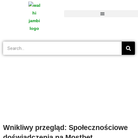
Blog
>
Tak Berkategori
>
Wnikliwy przegląd: Społecznościowe doświa
Wnikliwy przegląd: Społecznościowe
doświadczenia na Mostbet