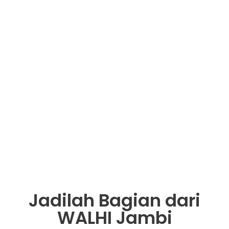
Jadilah Bagian dari
WALHI Jambi