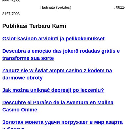
6660-6738
Hadinata (Sekdes) : 0822-
8157-7096
Publikasi Terbaru Kami
Gslot-kasinon arviointi ja pelikokemukset
Descubra a emoção das joker8 rodadas grátis e
transforme sua sorte
Zanurz się w świat ampm casino z kodem na
darmowe obroty
Jak można uniknąć depresji po leczeniu?
Descubre el Paraíso de la Aventura en Malina
Casino Online
Золотая монета удачи погружает в мир азарта