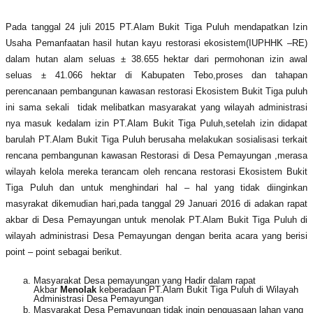
Pada tanggal 24 juli 2015 PT.Alam Bukit Tiga Puluh mendapatkan Izin
Usaha Pemanfaatan hasil hutan kayu restorasi ekosistem(IUPHHK –RE)
dalam hutan alam seluas ± 38.655 hektar dari permohonan izin awal
seluas ± 41.066 hektar di Kabupaten Tebo,proses dan tahapan
perencanaan pembangunan kawasan restorasi Ekosistem Bukit Tiga puluh
ini sama sekali tidak melibatkan masyarakat yang wilayah administrasi
nya masuk kedalam izin PT.Alam Bukit Tiga Puluh,setelah izin didapat
barulah PT.Alam Bukit Tiga Puluh berusaha melakukan sosialisasi terkait
rencana pembangunan kawasan Restorasi di Desa Pemayungan ,merasa
wilayah kelola mereka terancam oleh rencana restorasi Ekosistem Bukit
Tiga Puluh dan untuk menghindari hal – hal yang tidak diinginkan
masyrakat dikemudian hari,pada tanggal 29 Januari 2016 di adakan rapat
akbar di Desa Pemayungan untuk menolak PT.Alam Bukit Tiga Puluh di
wilayah administrasi Desa Pemayungan dengan berita acara yang berisi
point – point sebagai berikut.
Masyarakat Desa pemayungan yang Hadir dalam rapat
Akbar
Menolak
keberadaan PT.Alam Bukit Tiga Puluh di Wilayah
Administrasi Desa Pemayungan
Masyarakat Desa Pemayungan tidak ingin penguasaan lahan yang