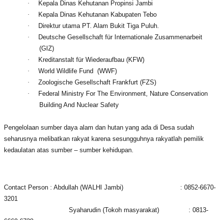
·
Kepala Dinas Kehutanan Propinsi Jambi
·
Kepala Dinas Kehutanan Kabupaten Tebo
·
Direktur utama PT. Alam Bukit Tiga Puluh.
·
Deutsche Gesellschaft für Internationale Zusammenarbeit
(GIZ)
·
Kreditanstalt für Wiederaufbau (KFW)
·
World Wildlife Fund (
WWF)
·
Zoologische Gesellschaft Frankfurt (FZS)
·
Federal Ministry For The Environment, Nature Conservation
Building And Nuclear Safety
Pengelolaan sumber daya alam dan hutan yang ada di Desa sudah
seharusnya melibatkan rakyat karena sesungguhnya rakyatlah pemilik
kedaulatan atas sumber – sumber kehidupan.
Contact Person : Abdullah (WALHI Jambi) : 0852-6670-
3201
Syaharudin (Tokoh masyarakat) : 0813-