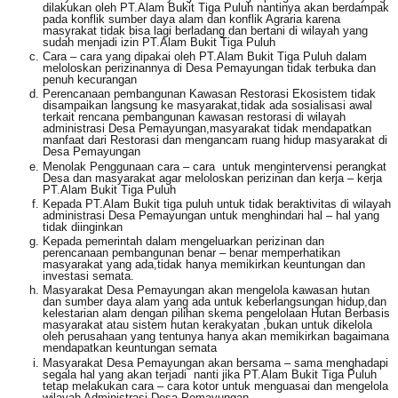
dilakukan oleh PT.Alam Bukit Tiga Puluh nantinya akan berdampak
pada konflik sumber daya alam dan konflik Agraria karena
masyrakat tidak bisa lagi berladang dan bertani di wilayah yang
sudah menjadi izin PT.Alam Bukit Tiga Puluh
Cara – cara yang dipakai oleh PT.Alam Bukit Tiga Puluh dalam
meloloskan perizinannya di Desa Pemayungan tidak terbuka dan
penuh kecurangan
Perencanaan pembangunan Kawasan Restorasi Ekosistem tidak
disampaikan langsung ke masyarakat,tidak ada sosialisasi awal
terkait rencana pembangunan kawasan restorasi di wilayah
administrasi Desa Pemayungan,masyarakat tidak mendapatkan
manfaat dari Restorasi dan mengancam ruang hidup masyarakat di
Desa Pemayungan
Menolak Penggunaan cara – cara untuk mengintervensi perangkat
Desa dan masyarakat agar meloloskan perizinan dan kerja – kerja
PT.Alam Bukit Tiga Puluh
Kepada PT.Alam Bukit tiga puluh untuk tidak beraktivitas di wilayah
administrasi Desa Pemayungan untuk menghindari hal – hal yang
tidak diinginkan
Kepada pemerintah dalam mengeluarkan perizinan dan
perencanaan pembangunan benar – benar memperhatikan
masyarakat yang ada,tidak hanya memikirkan keuntungan dan
investasi semata.
Masyarakat Desa Pemayungan akan mengelola kawasan hutan
dan sumber daya alam yang ada untuk keberlangsungan hidup,dan
kelestarian alam dengan pilihan skema pengelolaan Hutan Berbasis
masyarakat atau sistem hutan kerakyatan ,bukan untuk dikelola
oleh perusahaan yang tentunya hanya akan memikirkan bagaimana
mendapatkan keuntungan semata
Masyarakat Desa Pemayungan akan bersama – sama menghadapi
segala hal yang akan terjadi nanti jika PT.Alam Bukit Tiga Puluh
tetap melakukan cara – cara kotor untuk menguasai dan mengelola
wilayah Administrasi Desa Pemayungan.