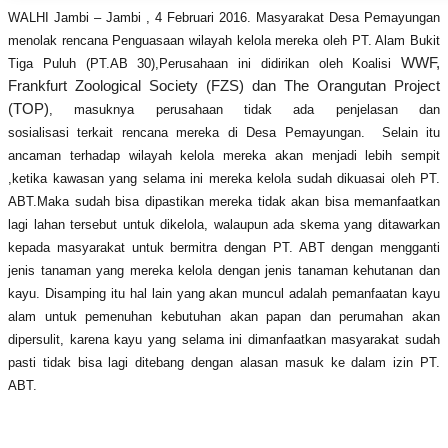
WALHI Jambi – Jambi , 4 Februari 2016.
Masy
a
rakat Desa Pemayungan
menolak rencana Penguasaan wilayah kelola mereka oleh PT. Alam Bukit
WWF,
Tiga Puluh (PT.AB 30),Perusahaan ini didirikan oleh Koalisi
Frankfurt Zoological Society (FZS) dan The Orangutan Project
(TOP)
, masuknya perusahaan tidak ada penjelasan dan
sosialisasi
terkait
rencana mereka di Desa Pemayungan. Selain itu
ancaman terhadap wilayah kelola mereka akan menjadi lebih sempit
,ketika kawasan yang selama ini mereka kelola sudah dikuasai oleh PT.
ABT.Maka sudah bisa dipastikan mereka tidak akan bisa memanfaatkan
lagi lahan tersebut untuk dikelola, walaupun ada skema yang ditawarkan
kepada masyarakat untuk bermitra dengan PT. ABT de
n
gan mengganti
jenis tanaman yang mereka kelola dengan jenis tanaman kehutanan dan
kayu. Disamping itu hal lain yang akan muncul adalah pemanfaatan kayu
alam untuk pemenuhan kebutuhan akan papan dan perumahan akan
dipersulit, karena kayu yang selama ini dimanfaatkan masyarakat sudah
pasti tidak bisa lagi ditebang dengan alasan masuk ke dalam izin PT.
ABT.