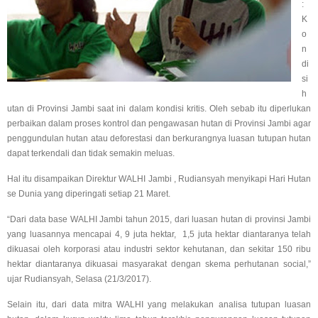
:
K
o
n
di
si
h
utan di Provinsi Jambi saat ini dalam kondisi kritis. Oleh sebab itu diperlukan
perbaikan dalam proses kontrol dan pengawasan hutan di Provinsi Jambi agar
penggundulan hutan atau deforestasi dan berkurangnya luasan tutupan hutan
dapat terkendali dan tidak semakin meluas.
Hal itu disampaikan Direktur WALHI Jambi , Rudiansyah menyikapi Hari Hutan
se Dunia yang diperingati setiap 21 Maret.
“Dari data base WALHI Jambi tahun 2015, dari luasan hutan di provinsi Jambi
yang luasannya mencapai 4, 9 juta hektar,
1,5 juta hektar diantaranya telah
dikuasai oleh korporasi atau industri sektor kehutanan, dan sekitar 150 ribu
hektar diantaranya dikuasai masyarakat dengan skema perhutanan social,”
ujar Rudiansyah, Selasa (21/3/2017).
Selain itu, dari data mitra WALHI yang melakukan analisa tutupan luasan