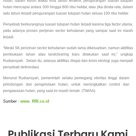
hutan, dalam kurun waktu lima tahun terakhir, pengurangan luasan tutupan
hutan mencapai antara 500 hingga 800 ribu hektar, atau jika dirata-rata, dalam
satu tahun terjadi pengurangan luasan tutupan hutan seluas 100 ribu hektar.
Penyebab berkurangnya luasan tutupan hutan terjadi karena tiga factor utama,
yaitu adanya proses perijinan sector kehutanan yang sampai saat ini masih
terjadi.
“Meski SK perizinan sector kehutanan sudah lama dikeluarkan, namun aktifitas
pembukaan lahan atau landclearing baru dilakukan saat ini,” ungkap
Rudiansyah.
Selain itu, adanya aktifitas illegal dan krisis ekologi juga menjadi
penyebab deforestasi.
Menurut Rudiansyah, pemerintah selaku pemegang otoritas tinggi dalam
prlindungan dan pengelolaan hutan, untuk meningkatkan control dan
pengawasan hutan, yang saat ini masih lemah. (TW/AA)
Sumber :
www. RRI.co.id
Publikasi Terbaru Kami