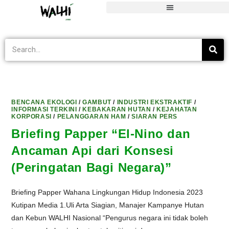
Gambut
>
Informasi Terkini
>
Gambut
BENCANA EKOLOGI
/
GAMBUT
/
INDUSTRI EKSTRAKTIF
/
INFORMASI TERKINI
/
KEBAKARAN HUTAN
/
KEJAHATAN
KORPORASI
/
PELANGGARAN HAM
/
SIARAN PERS
Briefing Papper “El-Nino dan
Ancaman Api dari Konsesi
(Peringatan Bagi Negara)”
Briefing Papper Wahana Lingkungan Hidup Indonesia 2023
Kutipan Media 1.Uli Arta Siagian, Manajer Kampanye Hutan
dan Kebun WALHI Nasional “Pengurus negara ini tidak boleh